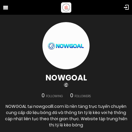
NOWGOAL
0
0
FOLLOWING
FOLLOWERS
NOWGOAL tại nowgoalll.com là nền tảng trực tuyến chuyên
cung cấp dữ liệu bóng đá và thông tin tỷ lệ kèo với hệ thống
cập nhật liên tục theo thời gian thực. Website tập trung hiển
thị tỷ lệ kèo bóng