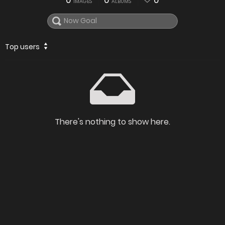
0
0
0
IMAGES
ALBUMS
Top users
There's nothing to show here.