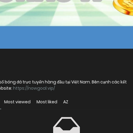
ố bóng đá trực tuyến hàng đầu tại Việt Nam. Bên cạnh các kết
ebsite:
https://nowgoal.vip/
Most viewed
Most liked
AZ