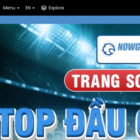
Menu
EN
Explore