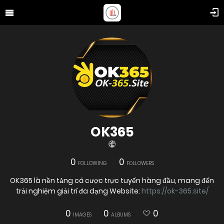
OK365
0
0
FOLLOWING
FOLLOWERS
OK365 là nền tảng cá cược trực tuyến hàng đầu, mang đến
trải nghiệm giải trí đa dạng Website:
https://ok-365.site/
0
0
0
IMAGES
ALBUMS