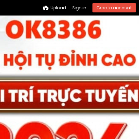
Upload
Sign in
Create account