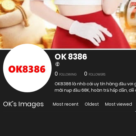
OK 8386
0
0
FOLLOWING
FOLLOWERS
OK8386 là nhà cái uy tín hàng đầu với
OK's Images
Most recent
Oldest
Most viewed