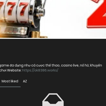
 game đa dạng như cá cược thể thao, casino live, nổ hũ; khuyến
mãi nạp đầu 68K, hoàn trả hấp dẫn, dễ chơi Website:
https://ok8386.works/
Most liked
AZ