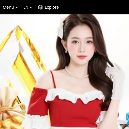
Menu
EN
Explore