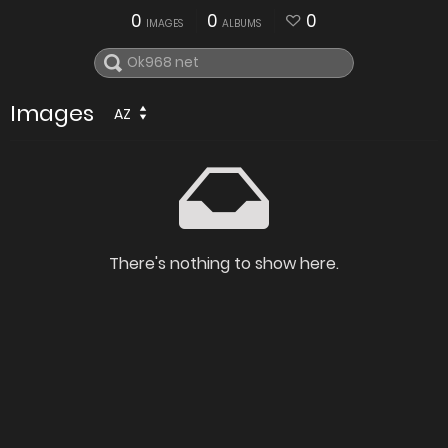
0
0
0
IMAGES
ALBUMS
Images
AZ
There's nothing to show here.