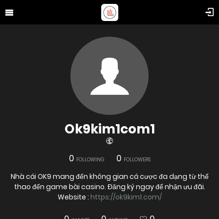
Ok9kim1com1
0
0
FOLLOWING
FOLLOWERS
Nhà cái OK9 mang đến không gian cá cược đa dạng từ thể
thao đến game bài casino. Đăng ký ngay để nhận ưu đãi.
Website :
https://ok9kim1.com/