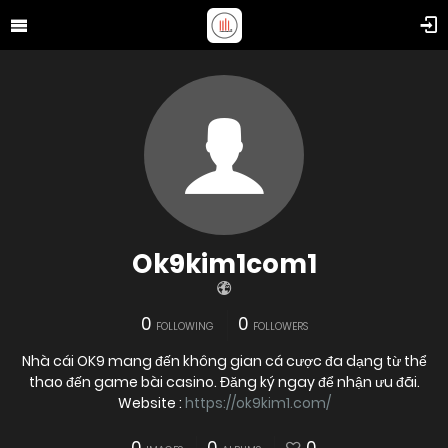
Ok9kim1com1
0
0
FOLLOWING
FOLLOWERS
Nhà cái OK9 mang đến không gian cá cược đa dạng từ thể
thao đến game bài casino. Đăng ký ngay để nhận ưu đãi.
Website :
https://ok9kim1.com/