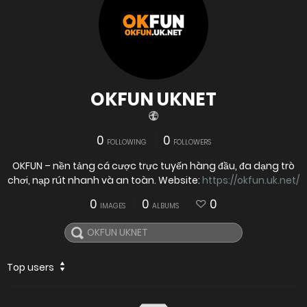
OKFUN UKNET
0
0
FOLLOWING
FOLLOWERS
OKFUN – nền tảng cá cược trực tuyến hàng đầu, đa dạng trò
chơi, nạp rút nhanh và an toàn. Website:
https://okfun.uk.net/
0
0
0
IMAGES
ALBUMS
Top users