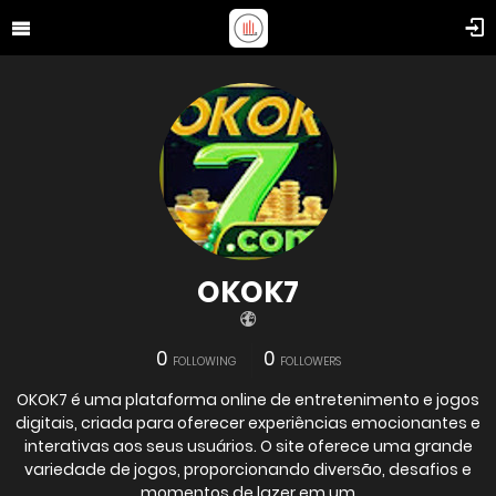
OKOK7
0
0
FOLLOWING
FOLLOWERS
OKOK7 é uma plataforma online de entretenimento e jogos
digitais, criada para oferecer experiências emocionantes e
interativas aos seus usuários. O site oferece uma grande
variedade de jogos, proporcionando diversão, desafios e
momentos de lazer em um