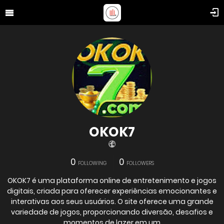
OKOK7
0
0
FOLLOWING
FOLLOWERS
OKOK7 é uma plataforma online de entretenimento e jogos
digitais, criada para oferecer experiências emocionantes e
interativas aos seus usuários. O site oferece uma grande
variedade de jogos, proporcionando diversão, desafios e
momentos de lazer em um