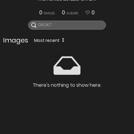
0
0
0
IMAGES
ALBUMS
Images
Most recent
There's nothing to show here.