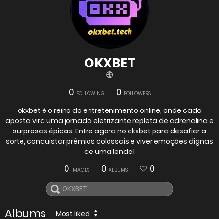
OKXBET
0
0
FOLLOWING
FOLLOWERS
okxbet é o reino do entretenimento online, onde cada
aposta vira uma jornada eletrizante repleta de adrenalina e
surpresas épicas. Entre agora no okxbet para desafiar a
sorte, conquistar prêmios colossais e viver emoções dignas
de uma lenda!
0
0
0
IMAGES
ALBUMS
Albums
Most liked