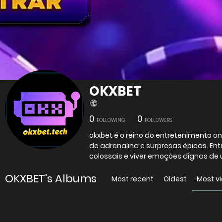
OKXBET
0
0
FOLLOWING
FOLLOWERS
okxbet é o reino do entretenimento on
de adrenalina e surpresas épicas. Ent
colossais e viver emoções dignas de
OKXBET's Albums
Most recent
Oldest
Most v