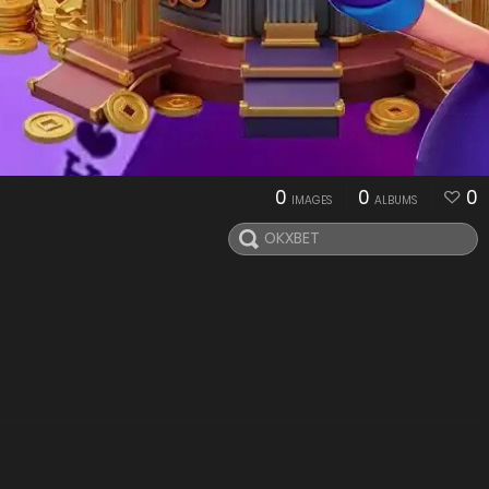
0
0
0
IMAGES
ALBUMS