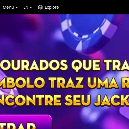
Menu
EN
Explore