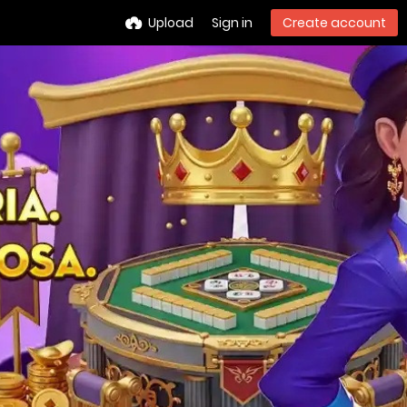
Upload
Sign in
Create account