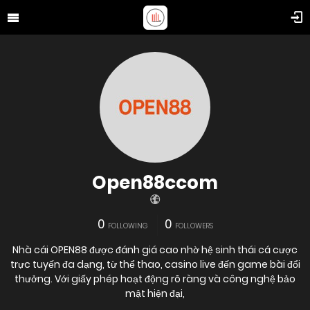
Open88ccom
0
0
FOLLOWING
FOLLOWERS
Nhà cái OPEN88 được đánh giá cao nhờ hệ sinh thái cá cược
trực tuyến đa dạng, từ thể thao, casino live đến game bài đổi
thưởng. Với giấy phép hoạt động rõ ràng và công nghệ bảo
mật hiện đại,