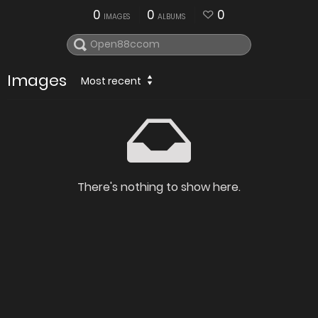
0
0
0
IMAGES
ALBUMS
Images
Most recent
There's nothing to show here.