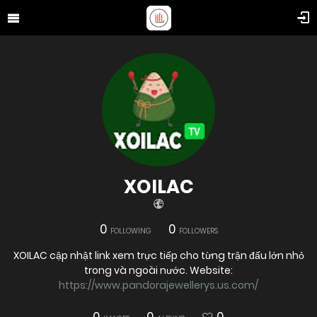
XOILAC
0
0
FOLLOWING
FOLLOWERS
XOILAC cập nhật link xem trực tiếp cho từng trận đấu lớn nhỏ
trong và ngoài nước. Website:
https://www.pandorajewellerys.us.com/