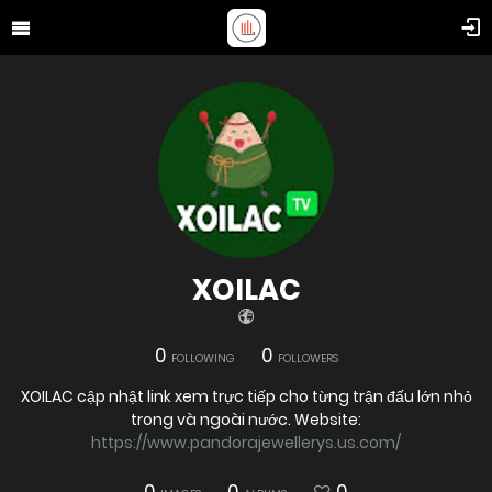
XOILAC
0
0
FOLLOWING
FOLLOWERS
XOILAC cập nhật link xem trực tiếp cho từng trận đấu lớn nhỏ
trong và ngoài nước. Website:
https://www.pandorajewellerys.us.com/