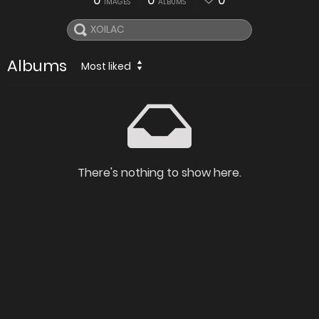
0
0
0
IMAGES
ALBUMS
Albums
Most liked
There's nothing to show here.