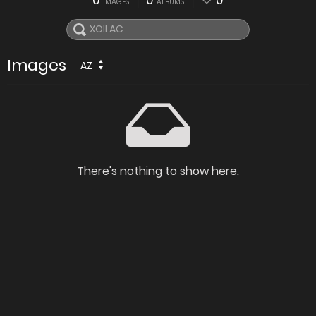
0
0
0
IMAGES
ALBUMS
Images
AZ
There's nothing to show here.