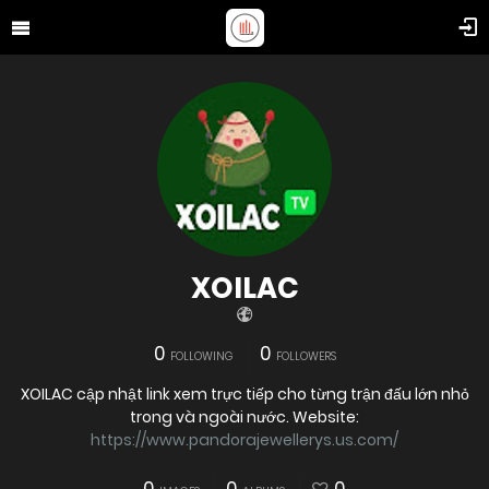
XOILAC
0
0
FOLLOWING
FOLLOWERS
XOILAC cập nhật link xem trực tiếp cho từng trận đấu lớn nhỏ
trong và ngoài nước. Website:
https://www.pandorajewellerys.us.com/