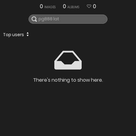
0
0
0
IMAGES
ALBUMS
Top users
There's nothing to show here.