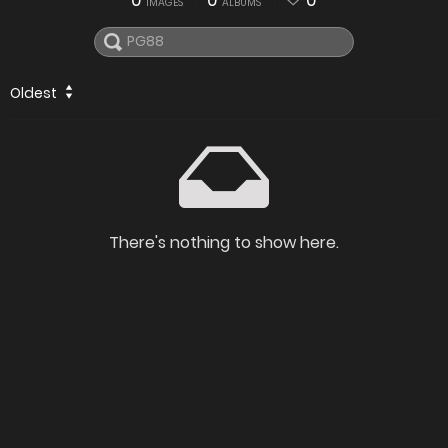
0
0
0
IMAGES
ALBUMS
Oldest
There's nothing to show here.