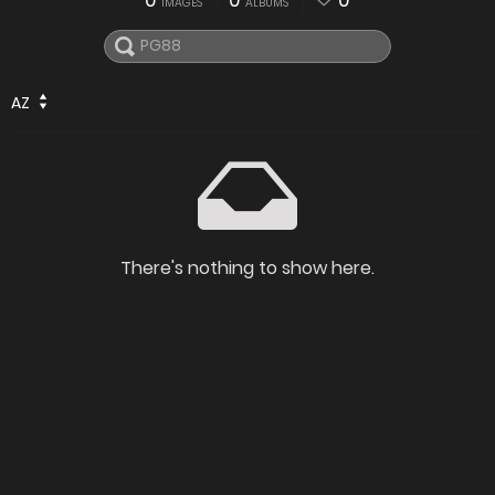
0
0
0
IMAGES
ALBUMS
AZ
There's nothing to show here.