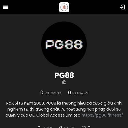
PG88
0
0
FOLLOWING
FOLLOWERS
Ra đời từ năm 2008, PG88 là thương hiệu cá cược giàu kinh
nghiệm tại thị trường châu Á, hoạt động hợp pháp dưới sự
quản lý của OG Global Access Limited
https://pg88.fitness/