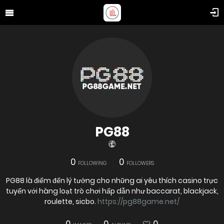
PG88
0
0
FOLLOWING
FOLLOWERS
PG88 là điểm đến lý tưởng cho những ai yêu thích casino trực
tuyến với hàng loạt trò chơi hấp dẫn như baccarat, blackjack,
roulette, sicbo.
https://pg88game.net/