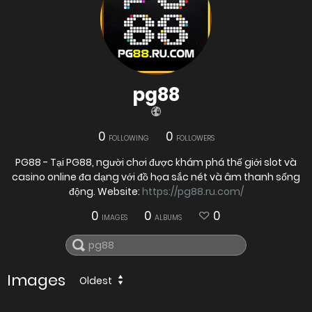
pg88
0
0
FOLLOWING
FOLLOWERS
PG88 - Tại PG88, người chơi được khám phá thế giới slot và
casino online đa dạng với đồ họa sắc nét và âm thanh sống
động. Website:
https://pg88.ru.com/
0
0
0
IMAGES
ALBUMS
Images
Oldest