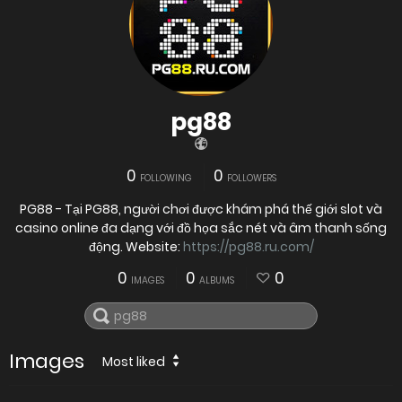
pg88
0
0
FOLLOWING
FOLLOWERS
PG88 - Tại PG88, người chơi được khám phá thế giới slot và
casino online đa dạng với đồ họa sắc nét và âm thanh sống
động. Website:
https://pg88.ru.com/
0
0
0
IMAGES
ALBUMS
Images
Most liked