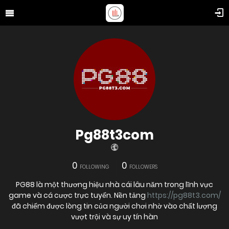
Pg88t3com
0
0
FOLLOWING
FOLLOWERS
PG88 là một thương hiệu nhà cái lâu năm trong lĩnh vực
game và cá cược trực tuyến. Nền tảng
https://pg88t3.com/
đã chiếm được lòng tin của người chơi nhờ vào chất lượng
vượt trội và sự uy tín hàn