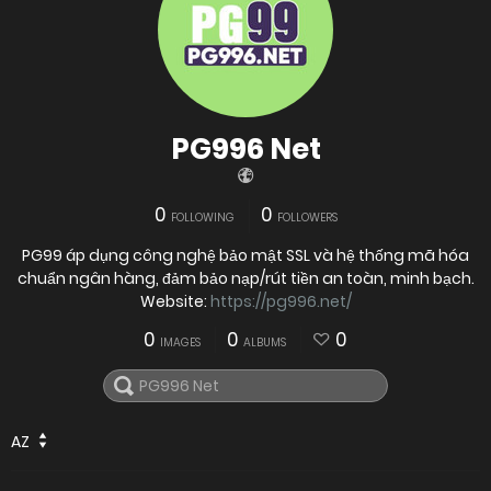
PG996 Net
0
0
FOLLOWING
FOLLOWERS
PG99 áp dụng công nghệ bảo mật SSL và hệ thống mã hóa
chuẩn ngân hàng, đảm bảo nạp/rút tiền an toàn, minh bạch.
Website:
https://pg996.net/
0
0
0
IMAGES
ALBUMS
AZ