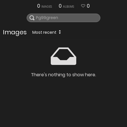
0
0
0
IMAGES
ALBUMS
Images
Most recent
There's nothing to show here.