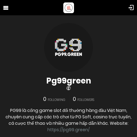
Pg99green
0
0
FOLLOWING
FOLLOWERS
PG99 là cổng game slot đổi thưởng hàng đầu Việt Nam,
chuyên cung cấp các trò chơi từ PG Soft, casino trực tuyến,
cá cược thể thao và nhiều game hấp dẫn khác. Website:
https://pg99.green/