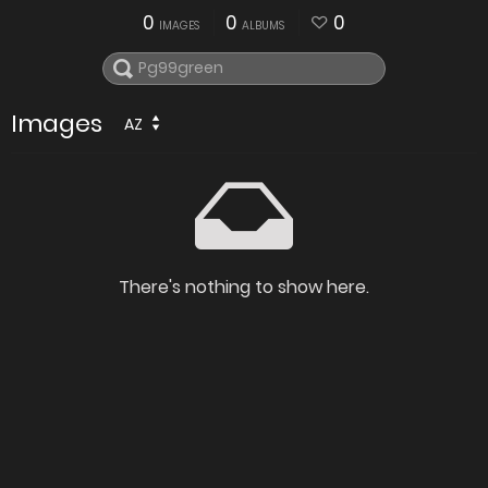
0
0
0
IMAGES
ALBUMS
Images
AZ
There's nothing to show here.