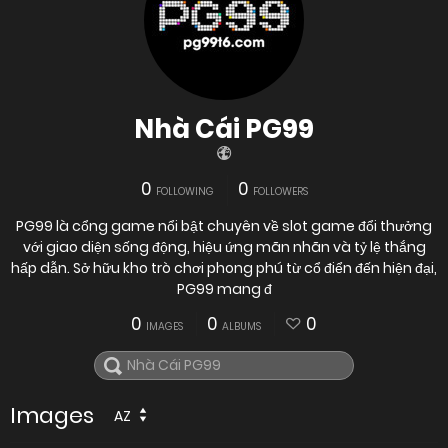
Nhà Cái PG99
0
0
FOLLOWING
FOLLOWERS
PG99 là cổng game nổi bật chuyên về slot game đổi thưởng
với giao diện sống động, hiệu ứng mãn nhãn và tỷ lệ thắng
hấp dẫn. Sở hữu kho trò chơi phong phú từ cổ điển đến hiện đại,
PG99 mang đ
0
0
0
IMAGES
ALBUMS
Images
AZ