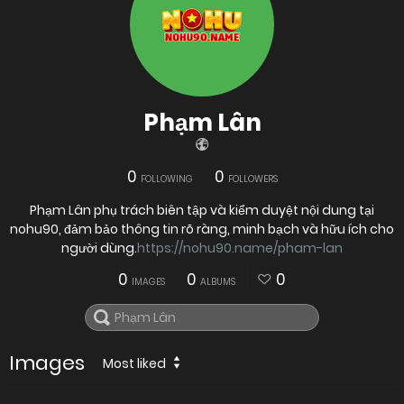
Phạm Lân
0
0
FOLLOWING
FOLLOWERS
Phạm Lân phụ trách biên tập và kiểm duyệt nội dung tại
nohu90, đảm bảo thông tin rõ ràng, minh bạch và hữu ích cho
người dùng.
https://nohu90.name/pham-lan
0
0
0
IMAGES
ALBUMS
Images
Most liked