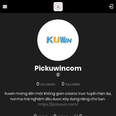
Pickuwincom
0
0
FOLLOWING
FOLLOWERS
Kuwin mang đến một không gian casino trực tuyến hiện đại,
nơi mọi trải nghiệm đều được xây dựng riêng cho bạn.
https://pickuwin.com/