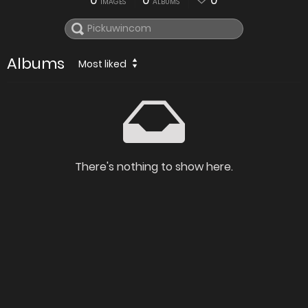
0
0
0
IMAGES
ALBUMS
Albums
Most liked
There's nothing to show here.