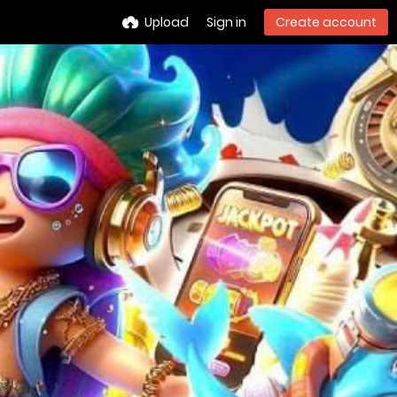
Upload
Sign in
Create account