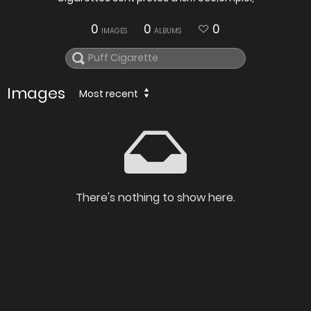
0
0
0
IMAGES
ALBUMS
Images
Most recent
There's nothing to show here.