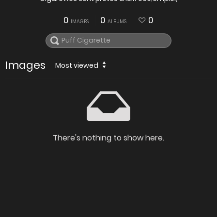
0
0
0
IMAGES
ALBUMS
Images
Most viewed
There's nothing to show here.