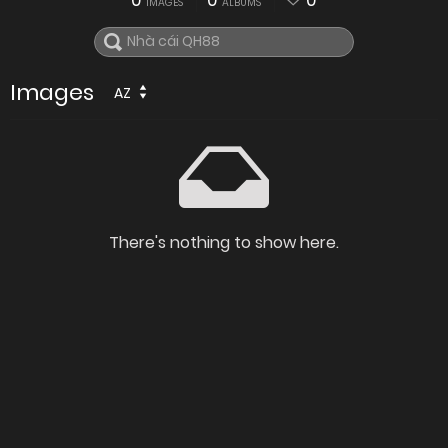
0
0
0
IMAGES
ALBUMS
Images
AZ
There's nothing to show here.