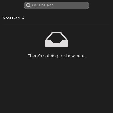
Most liked
There's nothing to show here.