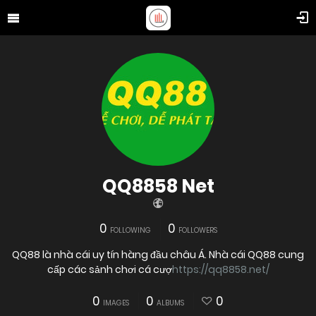
QQ8858 Net
0
0
FOLLOWING
FOLLOWERS
QQ88 là nhà cái uy tín hàng đầu châu Á. Nhà cái QQ88 cung
cấp các sảnh chơi cá cượ
https://qq8858.net/
0
0
0
IMAGES
ALBUMS