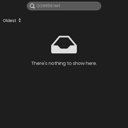
Oldest
There's nothing to show here.