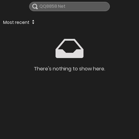
Most recent
There's nothing to show here.