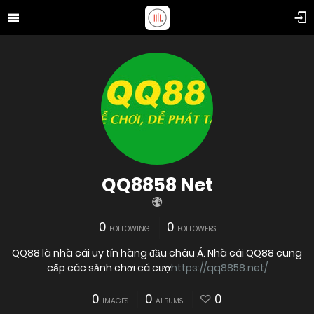
QQ8858 Net
0
0
FOLLOWING
FOLLOWERS
QQ88 là nhà cái uy tín hàng đầu châu Á. Nhà cái QQ88 cung
cấp các sảnh chơi cá cượ
https://qq8858.net/
0
0
0
IMAGES
ALBUMS