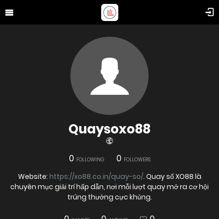
Quaysoxo88
0
0
FOLLOWING
FOLLOWERS
Website:
https://xo88.co.in/quay-so/
. Quay số XO88 là
chuyên mục giải trí hấp dẫn, nơi mỗi lượt quay mở ra cơ hội
trúng thưởng cực khủng.