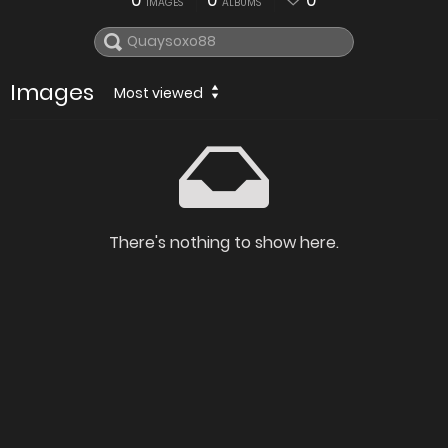
0
0
0
IMAGES
ALBUMS
Images
Most viewed
There's nothing to show here.