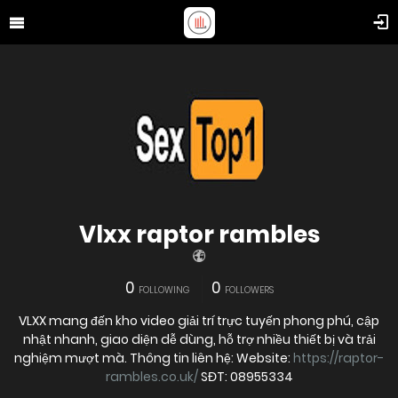
Vlxx raptor rambles
0
0
FOLLOWING
FOLLOWERS
VLXX mang đến kho video giải trí trực tuyến phong phú, cập
nhật nhanh, giao diện dễ dùng, hỗ trợ nhiều thiết bị và trải
nghiệm mượt mà. Thông tin liên hệ: Website:
https://raptor-
rambles.co.uk/
SĐT: 08955334