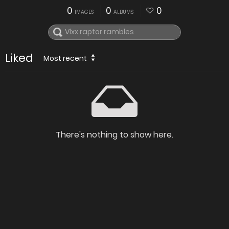
0
0
0
IMAGES
ALBUMS
Liked
Most recent
There's nothing to show here.