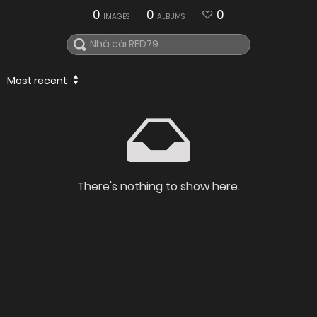
0
0
0
IMAGES
ALBUMS
Most recent
There's nothing to show here.