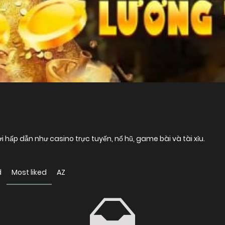
ơi hấp dẫn như casino trực tuyến, nổ hũ, game bài và tài xỉu.
d
Most liked
AZ