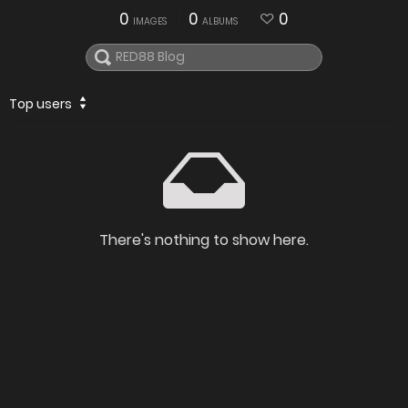
0
0
0
IMAGES
ALBUMS
Top users
There's nothing to show here.