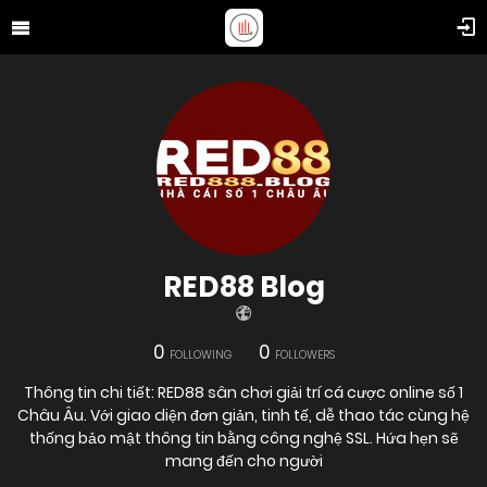
RED88 Blog
0
0
FOLLOWING
FOLLOWERS
Thông tin chi tiết: RED88 sân chơi giải trí cá cược online số 1
Châu Âu. Với giao diện đơn giản, tinh tế, dễ thao tác cùng hệ
thống bảo mật thông tin bằng công nghệ SSL. Hứa hẹn sẽ
mang đến cho người