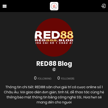
RED88 Blog
0
0
FOLLOWING
FOLLOWERS
Thông tin chi tiết: RED88 sân chơi giải trí cá cược online số 1
Châu Âu. Với giao diện đơn giản, tinh tế, dễ thao tác cùng hệ
thống bảo mật thông tin bằng công nghệ SSL. Hứa hẹn sẽ
mang đến cho người