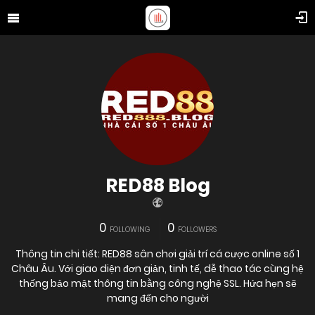
RED88 Blog
0
0
FOLLOWING
FOLLOWERS
Thông tin chi tiết: RED88 sân chơi giải trí cá cược online số 1
Châu Âu. Với giao diện đơn giản, tinh tế, dễ thao tác cùng hệ
thống bảo mật thông tin bằng công nghệ SSL. Hứa hẹn sẽ
mang đến cho người