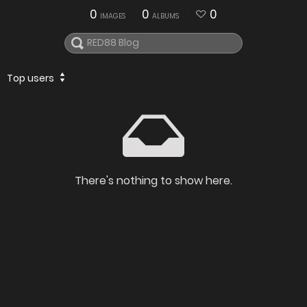
0
0
0
IMAGES
ALBUMS
Top users
There's nothing to show here.