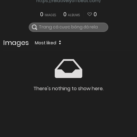
https://relativelyoffbeat.com/
0
0
0
IMAGES
ALBUMS
Images
Most liked
There's nothing to show here.