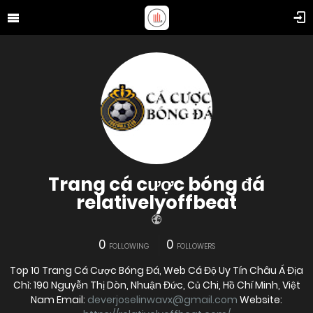
Trang cá cược bóng đá
relativelyoffbeat
0
0
FOLLOWING
FOLLOWERS
Top 10 Trang Cá Cược Bóng Đá, Web Cá Độ Uy Tín Châu Á Địa
Chỉ: 190 Nguyễn Thị Dòn, Nhuận Đức, Củ Chi, Hồ Chí Minh, Việt
Nam Email:
deverjoselinwavx@gmail.com
Website: