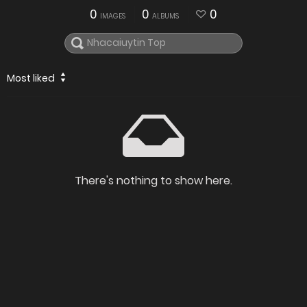
0
0
0
IMAGES
ALBUMS
Most liked
There's nothing to show here.