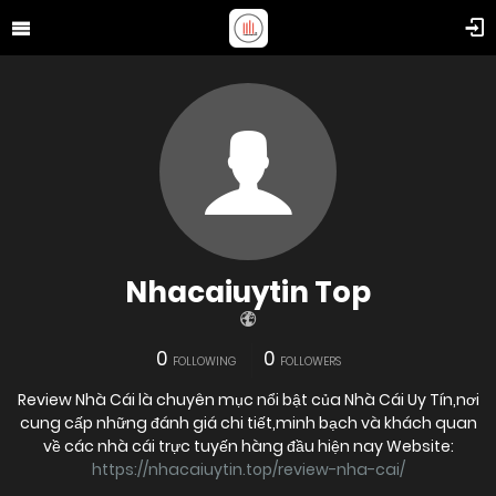
Nhacaiuytin Top
0
0
FOLLOWING
FOLLOWERS
Review Nhà Cái là chuyên mục nổi bật của Nhà Cái Uy Tín,nơi
cung cấp những đánh giá chi tiết,minh bạch và khách quan
về các nhà cái trực tuyến hàng đầu hiện nay Website:
https://nhacaiuytin.top/review-nha-cai/