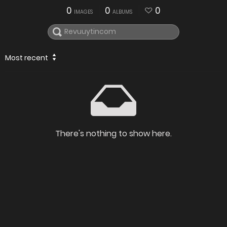
0
0
0
IMAGES
ALBUMS
Most recent
There's nothing to show here.