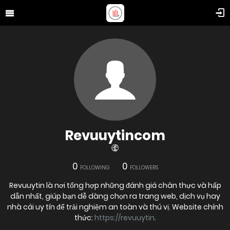
Revuuytincom
0
0
FOLLOWING
FOLLOWERS
Revuuytin là nơi tổng hợp những đánh giá chân thực và hấp
dẫn nhất, giúp bạn dễ dàng chọn ra trang web, dịch vụ hay
nhà cái uy tín để trải nghiệm an toàn và thú vị. Website chính
thức:
https://revuuytin
.