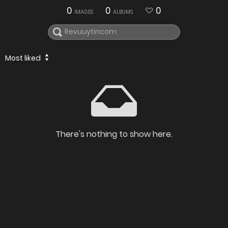
0
0
0
IMAGES
ALBUMS
Most liked
There's nothing to show here.