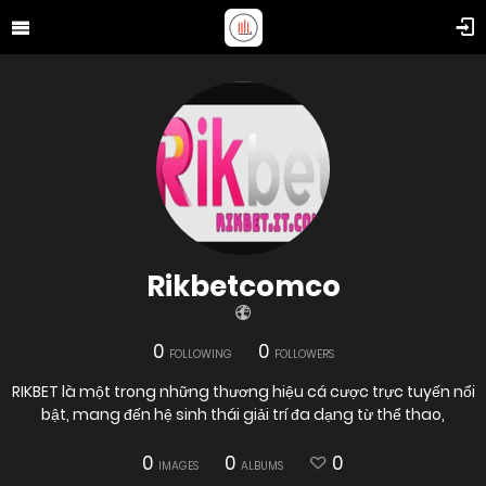
Rikbetcomco
0
0
FOLLOWING
FOLLOWERS
RIKBET là một trong những thương hiệu cá cược trực tuyến nổi
bật, mang đến hệ sinh thái giải trí đa dạng từ thể thao,
0
0
0
IMAGES
ALBUMS